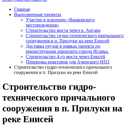
Главная
Выполненные проекты
Участие в освоении «Ванкорского
месторождения»
Строительство моста через р. Ангара
Строительство гидро-технического причального
сооружения в п. Прилуки на реке Енисей
Доставка грузов в рамках проекта по
реконструкции аэропорта города Игарка.
Строительство 4-го моста через Енисей
Перевозка реакторов для Ачинского НПЗ
Строительство гидро-технического причального
сооружения в п. Прилуки на реке Енисей
Строительство гидро-
технического причального
сооружения в п. Прилуки на
реке Енисей